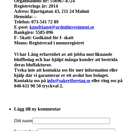
Organisations nr: 556967-8724
Registrerings år: 2014
Adress: Bjurögatan 43, 211 24 Malmö
Hemsida: –
Telefon: 073-541 72 89
E-post:
kundtjanst@ardnitinvestment.se
Bankgiro: 5585-096
F- Skatt: Godkänd för f- skatt
Moms: Registrerad i momsregistret
Vi har Lång erfarenhet av att jobba mot liknande
bluffbolag och har hjälpt många kunder att bestrida
deras bluffakturor.
Tveka inte att kontakta oss för mer information eller
hjälp där vi garanterar er ett avslut hos bolaget.
Kontakta oss på
info@sakertforetag.se
eller ring oss på
040-611 90 50 tryckval 2.
Lägg till ny kommentar
Ditt namn