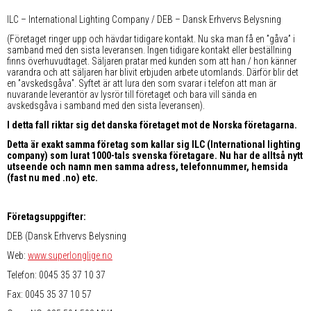
ILC – International Lighting Company / DEB – Dansk Erhvervs Belysning
(Företaget ringer upp och hävdar tidigare kontakt. Nu ska man få en ”gåva” i
samband med den sista leveransen. Ingen tidigare kontakt eller beställning
finns överhuvudtaget. Säljaren pratar med kunden som att han / hon känner
varandra och att säljaren har blivit erbjuden arbete utomlands. Därför blir det
en ”avskedsgåva”. Syftet är att lura den som svarar i telefon att man är
nuvarande leverantör av lysrör till företaget och bara vill sända en
avskedsgåva i samband med den sista leveransen).
I detta fall riktar sig det danska företaget mot de Norska företagarna.
Detta är exakt samma företag som kallar sig ILC (International lighting
company) som lurat 1000-tals svenska företagare. Nu har de alltså nytt
utseende och namn men samma adress, telefonnummer, hemsida
(fast nu med .no) etc.
Företagsuppgifter:
DEB (Dansk Erhvervs Belysning
Web:
www.superlonglige.no
Telefon: 0045 35 37 10 37
Fax: 0045 35 37 10 57