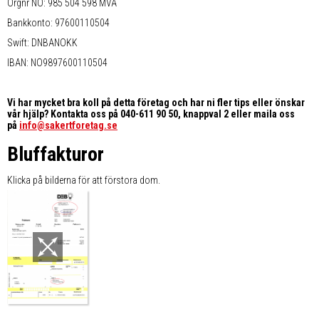
Orgnr NO: 985 504 598 MVA
Bankkonto: 97600110504
Swift: DNBANOKK
IBAN: NO9897600110504
Vi har mycket bra koll på detta företag och har ni fler tips eller önskar
vår hjälp? Kontakta oss på 040-611 90 50, knappval 2 eller maila oss
på
info@sakertforetag.se
Bluffakturor
Klicka på bilderna för att förstora dom.