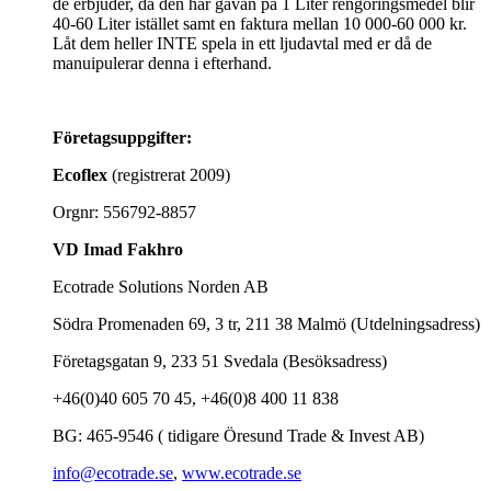
de erbjuder, då den här gåvan på 1 Liter rengöringsmedel blir
40-60 Liter istället samt en faktura mellan 10 000-60 000 kr.
Låt dem heller INTE spela in ett ljudavtal med er då de
manuipulerar denna i efterhand.
Företagsuppgifter:
Ecoflex
(registrerat 2009)
Orgnr: 556792-8857
VD Imad Fakhro
Ecotrade Solutions Norden AB
Södra Promenaden 69, 3 tr, 211 38 Malmö (Utdelningsadress)
Företagsgatan 9, 233 51 Svedala (Besöksadress)
+46(0)40 605 70 45, +46(0)8 400 11 838
BG: 465-9546 ( tidigare Öresund Trade & Invest AB)
info@ecotrade.se
,
www.ecotrade.se