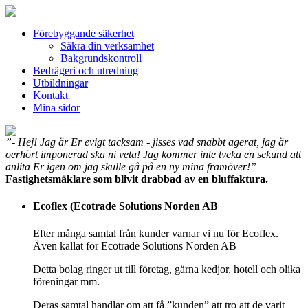
Förebyggande säkerhet
Säkra din verksamhet
Bakgrundskontroll
Bedrägeri och utredning
Utbildningar
Kontakt
Mina sidor
”- Hej! Jag är Er evigt tacksam - jisses vad snabbt agerat, jag är
oerhört imponerad ska ni veta! Jag kommer inte tveka en sekund att
anlita Er igen om jag skulle gå på en ny mina framöver!”
Fastighetsmäklare som blivit drabbad av en bluffaktura.
Ecoflex (Ecotrade Solutions Norden AB
Efter många samtal från kunder varnar vi nu för Ecoflex.
Även kallat för Ecotrade Solutions Norden AB
Detta bolag ringer ut till företag, gärna kedjor, hotell och olika
föreningar mm.
Deras samtal handlar om att få ”kunden” att tro att de varit