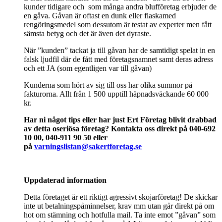
kunder tidigare och som många andra blufföretag erbjuder de
en gåva. Gåvan är oftast en dunk eller flaskamed
rengöringsmedel som dessutom är testat av experter men fått
sämsta betyg och det är även det dyraste.
När ”kunden” tackat ja till gåvan har de samtidigt spelat in en
falsk ljudfil där de fått med företagsnamnet samt deras adress
och ett JA (som egentligen var till gåvan)
Kunderna som hört av sig till oss har olika summor på
fakturorna. Allt från 1 500 upptill häpnadsväckande 60 000
kr.
Har ni något tips eller har just Ert Företag blivit drabbad
av detta oseriösa företag? Kontakta oss direkt på 040-692
10 00, 040-911 90 50 eller
på
varningslistan@sakertforetag.se
Uppdaterad information
Detta företaget är ett riktigt agressivt skojarföretag! De skickar
inte ut betalningspåminnelser, krav mm utan går direkt på om
hot om stämning och hotfulla mail. Ta inte emot ”gåvan” som