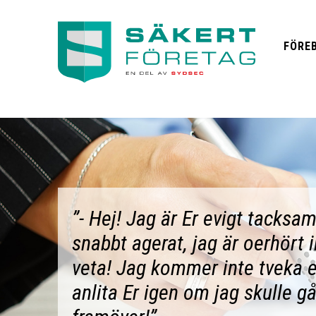
FÖRE
”- Hej! Jag är Er evigt tacksam
snabbt agerat, jag är oerhört
veta! Jag kommer inte tveka 
anlita Er igen om jag skulle g