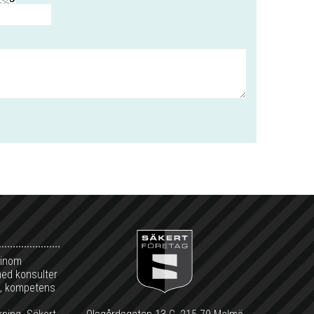
 inom
med konsulter
et, kompetens