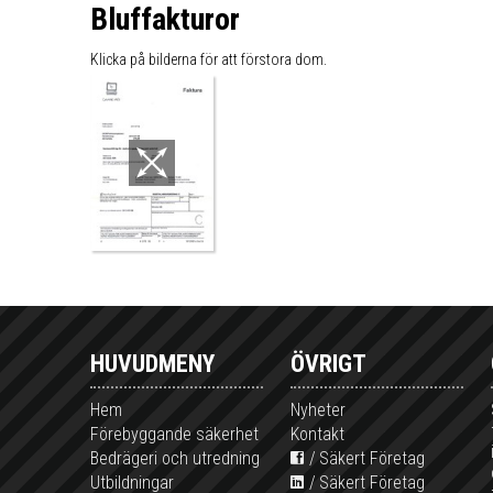
Bluffakturor
Klicka på bilderna för att förstora dom.
HUVUDMENY
ÖVRIGT
Hem
Nyheter
Förebyggande säkerhet
Kontakt
Bedrägeri och utredning
Säkert Företag
Utbildningar
Säkert Företag