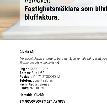
framöver!”
Fastighetsmäklare som blivi
bluffaktura.
Givelo AB
(
Företaget skickar ut fakturor trots att någon kontakt aldrig skett. Fa
Mjukvaruuppdatering på dator
)
.
Org nr:
556810-1207
Adress:
Box 1252
Postadr:
114 79 STOCKHOLM
Telefon:
Uppgift saknas
Faxnr:
Uppgift saknas
Bankgiro:
181-2981
Hemsida:
OKÄND
STATUS FÖR FÖRETAGET: AKTIVT !