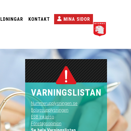
ILDNINGAR
KONTAKT
MINA SIDOR
VARNINGSLISTAN
Nummerupplysningen.se
Bolagsupplysningen
ESB Inkasso
Företagsopinion
Se hela Varningslistan