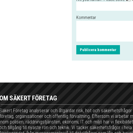
Kommentar
OM SÄKERT FÖRETAG
Säkert Företag analyserar och åtgärdar risk, hot och säkerhetsfrågor
företag, organisationer och offentlig förvaltning. Eftersom vi arbetar 
inom polisen, räddningstjänsten, ekonomi, IT och miljö har vi flexibilit
och tillgång till nyaste rön och teknik. Vi täcker säkerhetsfrågor i hela