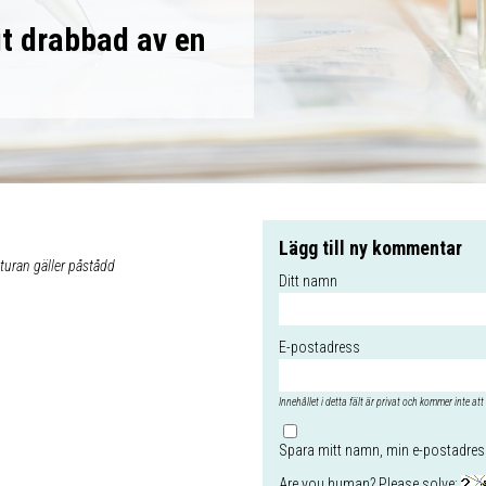
t drabbad av en
Lägg till ny kommentar
kturan gäller påstådd
Ditt namn
E-postadress
Innehållet i detta fält är privat och kommer inte att 
Spara mitt namn, min e-postadress
Are you human? Please solve: