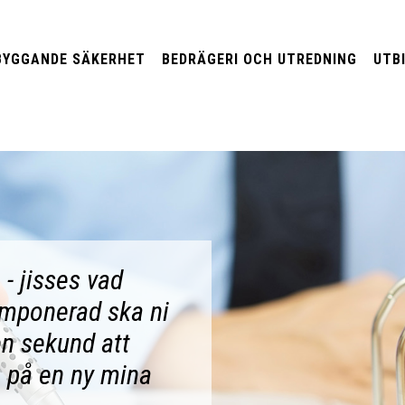
BYGGANDE SÄKERHET
BEDRÄGERI OCH UTREDNING
UTB
 - jisses vad
 imponerad ska ni
en sekund att
å på en ny mina