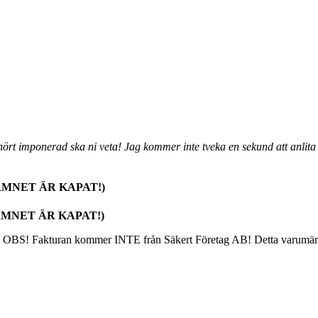
erhört imponerad ska ni veta! Jag kommer inte tveka en sekund att anli
! NAMNET ÄR KAPAT!)
, NAMNET ÄR KAPAT!)
”. OBS! Fakturan kommer INTE från Säkert Företag AB! Detta varumärke