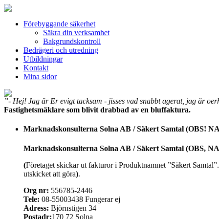
Förebyggande säkerhet
Säkra din verksamhet
Bakgrundskontroll
Bedrägeri och utredning
Utbildningar
Kontakt
Mina sidor
”- Hej! Jag är Er evigt tacksam - jisses vad snabbt agerat, jag är o
Fastighetsmäklare som blivit drabbad av en bluffaktura.
Marknadskonsulterna Solna AB / Säkert Samtal (OBS
Marknadskonsulterna Solna AB / Säkert Samtal (OBS
(
Företaget skickar ut fakturor i Produktnamnet ”Säkert Samtal
utskicket att göra
)
.
Org nr:
556785-2446
Tele:
08-55003438 Fungerar ej
Adress:
Björnstigen 34
Postadr:
170 72 Solna