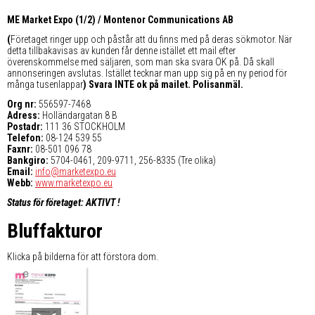
ME Market Expo (1/2) / Montenor Communications AB
(
Företaget ringer upp och påstår att du finns med på deras sökmotor. När
detta tillbakavisas av kunden får denne istället ett mail efter
överenskommelse med säljaren, som man ska svara OK på. Då skall
annonseringen avslutas. Istället tecknar man upp sig på en ny period för
många tusenlappar
) Svara INTE ok på mailet. Polisanmäl.
Org nr:
556597-7468
Adress:
Holländargatan 8 B
Postadr:
111 36 STOCKHOLM
Telefon:
08-124 539 55
Faxnr:
08-501 096 78
Bankgiro:
5704-0461, 209-9711, 256-8335 (Tre olika)
Email:
info@marketexpo.eu
Webb:
www.marketexpo.eu
Status för företaget: AKTIVT !
Bluffakturor
Klicka på bilderna för att förstora dom.