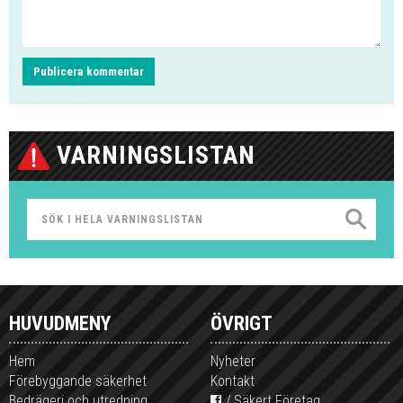
VARNINGSLISTAN
HUVUDMENY
ÖVRIGT
Hem
Nyheter
Förebyggande säkerhet
Kontakt
Bedrägeri och utredning
Säkert Företag