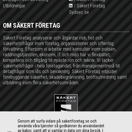
Utbildningar
Säkert Företag
Sydsec.se
OM SÄKERT FÖRETAG
Säkert Företag analyserar och åtgärdar risk, hot och
säkerhetsfrågor inom företag, organisationer och offentlig
förvaltning. Eftersom vi arbetar med konsulter inom polisen,
räddningstjänsten, ekonomi, IT och miljö har vi flexibilitet,
kompetens och tillgång till nyaste rön och teknik. Vi täcker
säkerhetsfrågor i hela företagandet, från managementnivå till
detaljfrågor som lås och bevakning. Säkert Företag erbjuder
förebyggande säkerhet, skadebegränsning, brottsutredning samt
utbildning inom flera säkerhetsområden.
Genom att surfa vidare på sakertforetag.se och
använda våra tjänster så godkänner du användandet
Olsgårdsgatan 13 C, 215 79 Malmö
av kakor, samt att vi samlar in data om dina besök. I