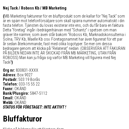
Nej Tack / Roboss Kb / MB Marketing
(
MB Marketing fakturerar för en bluffprodukt som de kallar för ”Nej Tack” som
är en spärr mot telefonförsäljare som skall spärra nummer automatiskt i din
fasta telefon. Tjänsten du lovas existerar inte ens, och du får bara en faktura.
Detta ”företag” ingår i bedrägerihärvan med ”Schantz” i spetsen om man
gräver lite närmre, som även står bakom ”Roboss Kb, Marknadskonsulterna i
Solna, TRV Kb, Maelle Kb osv. Företagsnamnet har även figurerat för ett par
år sedan återkommande, fast med olika logotyper. Se mer om dessa
bedragare genom att klicka på ”Relaterat” nedan. (OBSERVERA ATT FAKURAN
PÅ BILDEN NEDAN INTE ÄR SKICKAD FRÅN MB MARKETING, UTAN FRÅN
ROBOSS) Man kan ju fråga sig varför MB Marketing vill figurera med Nej
Tack?
)
Org nr:
830831-XXXX
Adress:
Box 9027
Postadr:
503 19 Borås
Telefon:
033-15 55 22
Faxnr:
OKÄND
Bank/Plusgiro:
5847-5112
Email:
OKÄND
Webb:
OKÄND
STATUS FÖR FÖRETAGET: INTE AKTIVT !
Bluffakturor