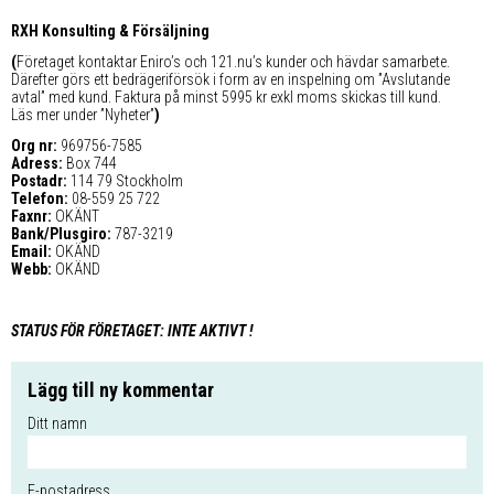
RXH Konsulting & Försäljning
(
Företaget kontaktar Eniro’s och 121.nu’s kunder och hävdar samarbete.
Därefter görs ett bedrägeriförsök i form av en inspelning om ”Avslutande
avtal” med kund. Faktura på minst 5995 kr exkl moms skickas till kund.
Läs mer under ”Nyheter”
)
Org nr:
969756-7585
Adress:
Box 744
Postadr:
114 79 Stockholm
Telefon:
08-559 25 722
Faxnr:
OKÄNT
Bank/Plusgiro:
787-3219
Email:
OKÄND
Webb:
OKÄND
STATUS FÖR FÖRETAGET: INTE AKTIVT !
Lägg till ny kommentar
Ditt namn
E-postadress