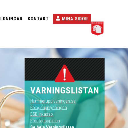
ILDNINGAR
KONTAKT
MINA SIDOR
VARNINGSLISTAN
Nummerupplysningen.se
Bolagsupplysningen
ESB Inkasso
Företagsopinion
Se hela Varningslistan