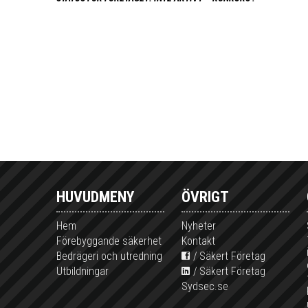
HUVUDMENY
ÖVRIGT
Hem
Nyheter
Förebyggande säkerhet
Kontakt
Bedrägeri och utredning
Säkert Företag
Utbildningar
Säkert Företag
Sydsec.se