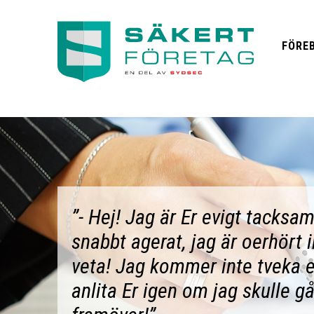
FÖRE
”- Hej! Jag är Er evigt tacksam
snabbt agerat, jag är oerhört
veta! Jag kommer inte tveka 
anlita Er igen om jag skulle g