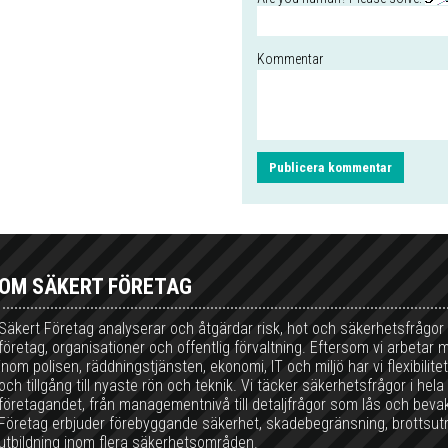
Kommentar
OM SÄKERT FÖRETAG
Säkert Företag analyserar och åtgärdar risk, hot och säkerhetsfrågor
företag, organisationer och offentlig förvaltning. Eftersom vi arbetar 
inom polisen, räddningstjänsten, ekonomi, IT och miljö har vi flexibilit
och tillgång till nyaste rön och teknik. Vi täcker säkerhetsfrågor i hela
företagandet, från managementnivå till detaljfrågor som lås och beva
Företag erbjuder förebyggande säkerhet, skadebegränsning, brottsut
utbildning inom flera säkerhetsområden.