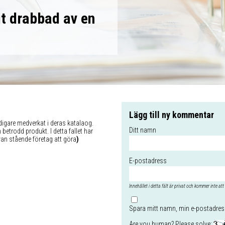
t drabbad av en
Lägg till ny kommentar
igare medverkat i deras katalaog.
Ditt namn
betrodd produkt. I detta fallet har
van stående företag att göra
)
E-postadress
Innehållet i detta fält är privat och kommer inte att 
Spara mitt namn, min e-postadress
Are you human? Please solve: