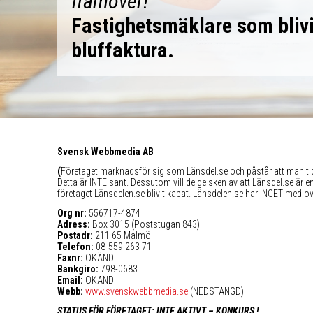
framöver!”
Fastighetsmäklare som blivi
bluffaktura.
Svensk Webbmedia AB
(
Företaget marknadsför sig som Länsdel.se och påstår att man tid
Detta är INTE sant. Dessutom vill de ge sken av att Länsdel.se är en 
företaget Länsdelen.se blivit kapat. Länsdelen.se har INGET med o
Org nr:
556717-4874
Adress:
Box 3015 (Poststugan 843)
Postadr:
211 65 Malmö
Telefon:
08-559 263 71
Faxnr:
OKÄND
Bankgiro:
798-0683
Email:
OKÄND
Webb:
www.svenskwebbmedia.se
(NEDSTÄNGD)
STATUS FÖR FÖRETAGET: INTE AKTIVT – KONKURS !