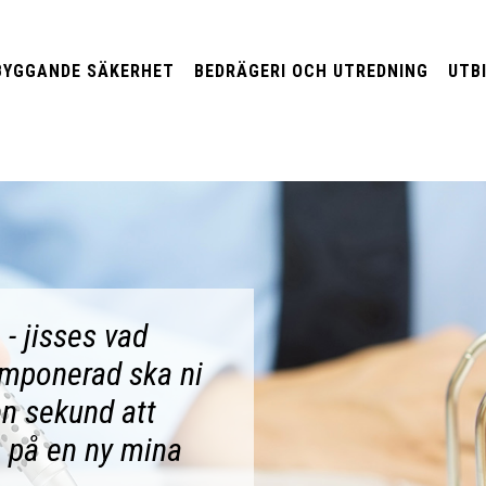
BYGGANDE SÄKERHET
BEDRÄGERI OCH UTREDNING
UTB
 - jisses vad
 imponerad ska ni
en sekund att
å på en ny mina