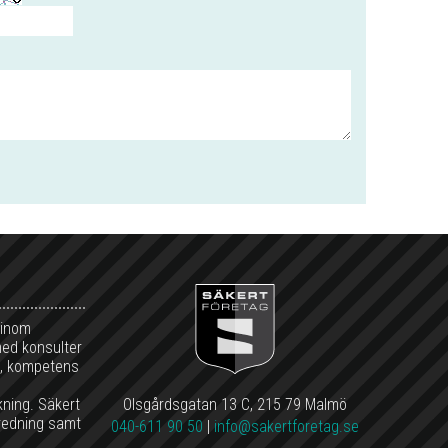
 inom
med konsulter
et, kompetens
kning. Säkert
Olsgårdsgatan 13 C, 215 79 Malmö
redning samt
040-611 90 50
|
info@sakertforetag.se