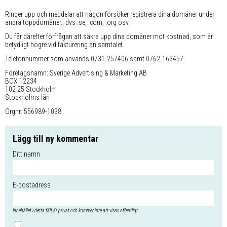
Ringer upp och meddelar att någon försöker registrera dina domäner under
andra toppdomäner., dvs .se, .com, .org osv.
Du får därefter förfrågan att säkra upp dina domäner mot kostnad, som är
betydligt högre vid fakturering än samtalet.
Telefonnummer som används 0731-257406 samt 0762-163457.
Företagsnamn: Sverige Advertising & Marketing AB
BOX 12234
102 25 Stockholm
Stockholms län
Orgnr: 556989-1038
Lägg till ny kommentar
Ditt namn
E-postadress
Innehållet i detta fält är privat och kommer inte att visas offentligt.